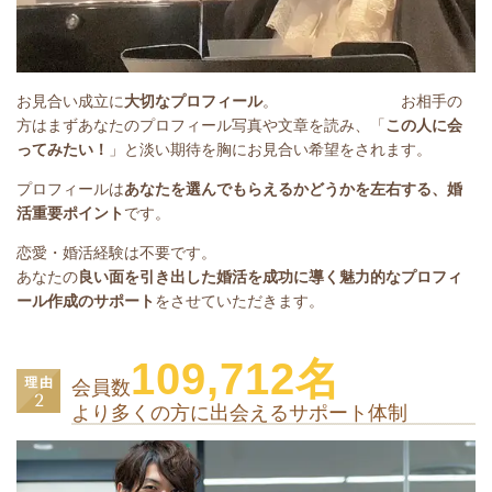
お見合い成立に
大切なプロフィール
。
お相手の
方はまずあなたのプロフィール写真や文章を読み、
「
この人に会
ってみたい！
」と淡い期待を胸にお見合い希望を
されます。
プロフィールは
あなたを選んでもらえるかどうかを左右する、婚
活重要ポイント
です。
恋愛・婚活経験は不要です。
あなたの
良い面を引き出した婚活を成功に導く魅力的なプロフィ
ール作成のサポート
をさせていただきます。
109,712名
会員数
より多くの方に出会えるサポート体制